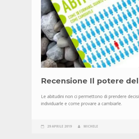
Recensione Il potere del
Le abitudini non ci permettono di prendere deci
individuarle e come provare a cambiarle.
29 APRILE 2019
MICHELE