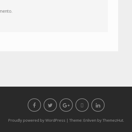
mento.
Proudly powered by WordPress
|
Theme: Enliven by
ThemezHut
.