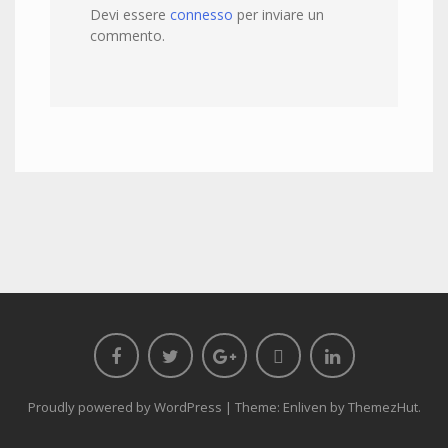
Devi essere
connesso
per inviare un
commento.
Proudly powered by WordPress
|
Theme: Enliven by
ThemezHut
.