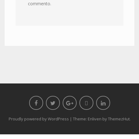
commento.
Proudly powered by WordPress
|
Theme: Enliven by
ThemezHut
.