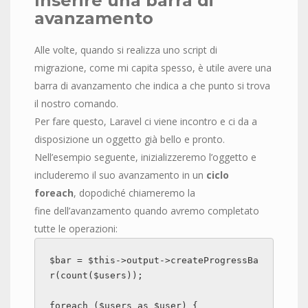
Inserire una barra di
avanzamento
Alle volte, quando si realizza uno script di
migrazione, come mi capita spesso, è utile avere una
barra di avanzamento che indica a che punto si trova
il nostro comando.
Per fare questo, Laravel ci viene incontro e ci da a
disposizione un oggetto già bello e pronto.
Nell’esempio seguente, inizializzeremo l’oggetto e
includeremo il suo avanzamento in un
ciclo
foreach
, dopodiché chiameremo la
fine dell’avanzamento quando avremo completato
tutte le operazioni:
$bar = $this->output->createProgressBa
r(count($users));

foreach ($users as $user) {
