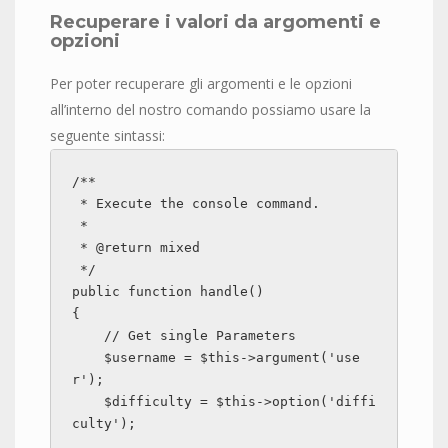
Recuperare i valori da argomenti e
opzioni
Per poter recuperare gli argomenti e le opzioni
all’interno del nostro comando possiamo usare la
seguente sintassi:
/**

 * Execute the console command.

 *

 * @return mixed

 */

public function handle()

{

    // Get single Parameters

    $username = $this->argument('use
r');

    $difficulty = $this->option('diffi
culty');
