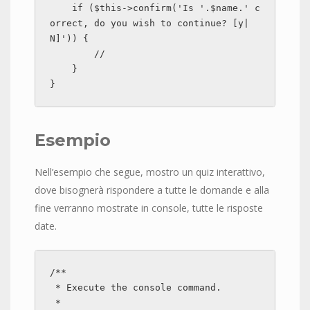
    if ($this->confirm('Is '.$name.' c
orrect, do you wish to continue? [y|
N]')) {

        //

    }

}
Esempio
Nell’esempio che segue, mostro un quiz interattivo,
dove bisognerà rispondere a tutte le domande e alla
fine verranno mostrate in console, tutte le risposte
date.
/**

 * Execute the console command.

 *
