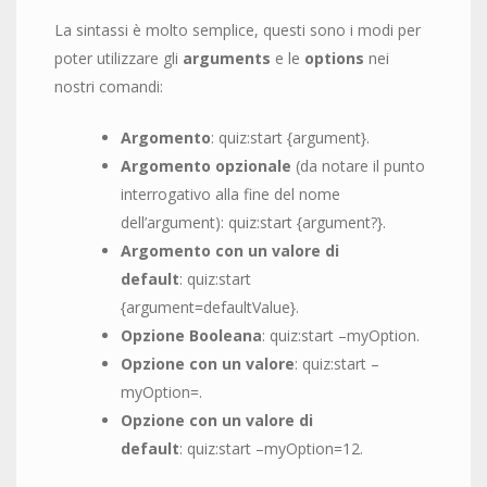
La sintassi è molto semplice, questi sono i modi per
poter utilizzare gli
arguments
e le
options
nei
nostri comandi:
Argomento
: quiz:start {argument}.
Argomento opzionale
(da notare il punto
interrogativo alla fine del nome
dell’argument): quiz:start {argument?}.
Argomento con un valore di
default
: quiz:start
{argument=defaultValue}.
Opzione Booleana
: quiz:start –myOption.
Opzione con un valore
: quiz:start –
myOption=.
Opzione con un valore di
default
: quiz:start –myOption=12.