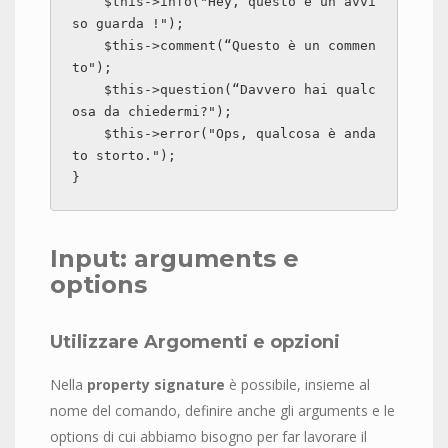
    $this->info("Hey, questo è un avvi
so guarda !");

    $this->comment(“Questo è un commen
to");

    $this->question(“Davvero hai qualc
osa da chiedermi?");

    $this->error("Ops, qualcosa è anda
to storto.");

}
Input: arguments e
options
Utilizzare Argomenti e opzioni
Nella
property signature
è possibile, insieme al
nome del comando, definire anche gli arguments e le
options di cui abbiamo bisogno per far lavorare il