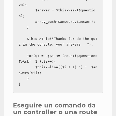
on){

        $answer = $this->ask($questio
n);

        array_push($answers,$answer);

    }

    $this->info("Thanks for do the qui
z in the console, your answers : ");

    for($i = 0;$i <= (count($questions
ToAsk) -1 );$i++){

        $this->line(($i + 1).') '. $an
swers[$i]);

    }

}
Eseguire un comando da
un controller o una route