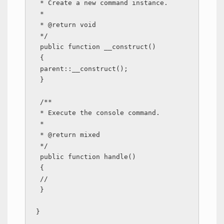
 * Create a new command instance.

 *

 * @return void

 */

 public function __construct()

 {

 parent::__construct();

 }

 /**

 * Execute the console command.

 *

 * @return mixed

 */

 public function handle()

 {

 //

 }

}