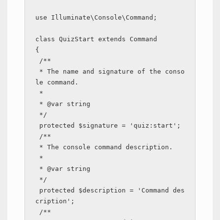
use Illuminate\Console\Command;

class QuizStart extends Command

{

 /**

 * The name and signature of the conso
le command.

 *

 * @var string

 */

 protected $signature = 'quiz:start';

 /**

 * The console command description.

 *

 * @var string

 */

 protected $description = 'Command des
cription';

 /**
