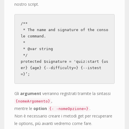
nostro script.
/**

 * The name and signature of the conso
le command.

 *

 * @var string

 */

protected $signature = 'quiz:start {us
er} {age} {--difficulty=} {--istest
=}’;
Gli
argument
verranno registrati tramite la sintassi
,
{nomeArgomento}
mentre le
option
.
{- -nomeOpzione=}
Non è necessario creare i metodi get per recuperare
le options, più avanti vedremo come fare.