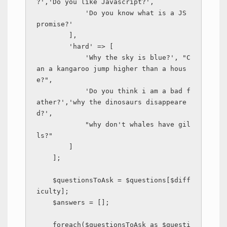
?','Do you like Javascript?',

            'Do you know what is a JS 
promise?'

        ],

        'hard' => [

            'Why the sky is blue?', "C
an a kangaroo jump higher than a hous
e?",

            'Do you think i am a bad f
ather?','why the dinosaurs disappeare
d?',

            "why don't whales have gil
ls?"

        ]

    ];

    $questionsToAsk = $questions[$diff
iculty];

    $answers = [];

    foreach($questionsToAsk as $questi