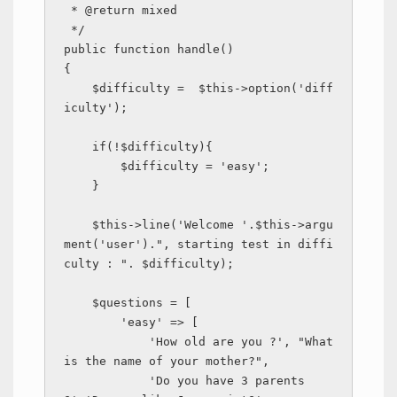
 * @return mixed

 */

public function handle()

{

    $difficulty =  $this->option('diff
iculty');

    if(!$difficulty){

        $difficulty = 'easy';

    }

    $this->line('Welcome '.$this->argu
ment('user').", starting test in diffi
culty : ". $difficulty);

    $questions = [

        'easy' => [

            'How old are you ?', "What 
is the name of your mother?",

            'Do you have 3 parents 