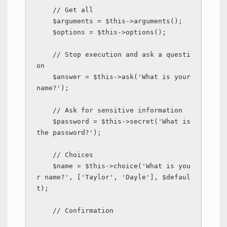
    // Get all

    $arguments = $this->arguments();

    $options = $this->options();

    // Stop execution and ask a questi
on 

    $answer = $this->ask('What is your 
name?');

    // Ask for sensitive information

    $password = $this->secret('What is 
the password?');

    // Choices

    $name = $this->choice('What is you
r name?', ['Taylor', 'Dayle'], $defaul
t);

    // Confirmation
