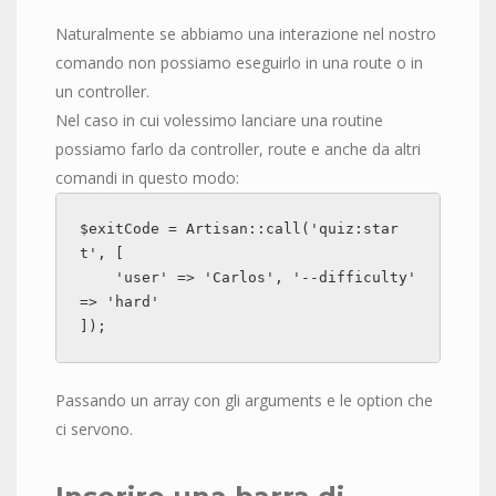
Naturalmente se abbiamo una interazione nel nostro
comando non possiamo eseguirlo in una route o in
un controller.
Nel caso in cui volessimo lanciare una routine
possiamo farlo da controller, route e anche da altri
comandi in questo modo:
$exitCode = Artisan::call('quiz:star
t', [

    'user' => 'Carlos', '--difficulty' 
=> 'hard'

]);
Passando un array con gli arguments e le option che
ci servono.