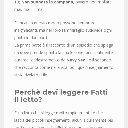
10)
Non suonate la campana
, ovvero non mollare
mai, mai …. mai.
Elencati in questo modo possono sembrare
insignificanti, ma nel libro l’ammiraglio suddivide ogni
punto in due parti.
La prima parte è il racconto di un episodio che spiega
da dove prende spunto la sua lezione, principalmente
durante l’addestramento da
Navy
Seal
, e il secondo
che racconta come nella vita, poi, quell’insegnamento
si sia rivelato utile.
Perchè devi leggere Fatti
il letto?
E’ un libro che si legge molto rapidamente e che
lascia dei piccoli insegnamenti, alcuni sicuramente più
forti di altri e che ci fa riflettere su quali possono