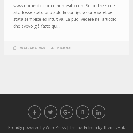
www.nomesito.com e nomesito.com Se l’indirizzo del
sito fosse stato uno solo la configurazione sarebbe
stata semplice ed intuitiva. La puoi vedere nell’articolo
che avevo già fatto qui. …
20 GIUGNO 2020
MICHELE
Proudly powered by WordPress
|
Theme: Enliven by
ThemezHut
.