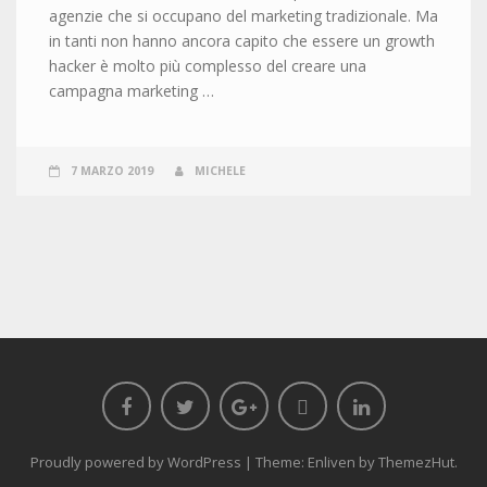
agenzie che si occupano del marketing tradizionale. Ma
in tanti non hanno ancora capito che essere un growth
hacker è molto più complesso del creare una
campagna marketing …
7 MARZO 2019
MICHELE
Proudly powered by WordPress
|
Theme: Enliven by
ThemezHut
.