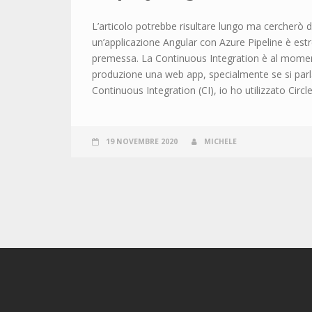
L’articolo potrebbe risultare lungo ma cercherò di
un’applicazione Angular con Azure Pipeline è es
premessa. La Continuous Integration è al moment
produzione una web app, specialmente se si parla di
Continuous Integration (CI), io ho utilizzato Circ
19 NOVEMBRE 2020
MICHELE